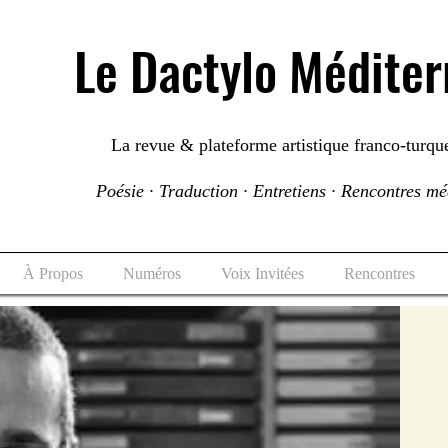
Le Dactylo Médite
La revue & plateforme artistique franco-turqu
Poésie · Traduction · Entretiens · Rencontres m
À Propos
Numéros
Voix Invitées
Rencontres