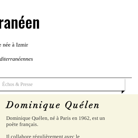
rranéen
e née à Izmir
éditerranéennes
Échos & Presse
Dominique Quélen
Dominique Quélen, né à Paris en 1962, est un
poète français.
Il collabore régulièrement avec le