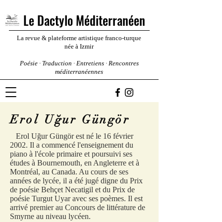
Le Dactylo Méditerranéen
La revue & plateforme artistique franco-turque
née à Izmir
Poésie · Traduction · Entretiens · Rencontres
méditerranéennes
Erol Uğur Güngör
Erol Uğur Güngör est né le 16 février
2002. Il a commencé l'enseignement du
piano à l'école primaire et poursuivi ses
études à Bournemouth, en Angleterre et à
Montréal, au Canada. Au cours de ses
années de lycée, il a été jugé digne du Prix
de poésie Behçet Necatigil et du Prix de
poésie Turgut Uyar avec ses poèmes. Il est
arrivé premier au Concours de littérature de
Smyrne au niveau lycéen.