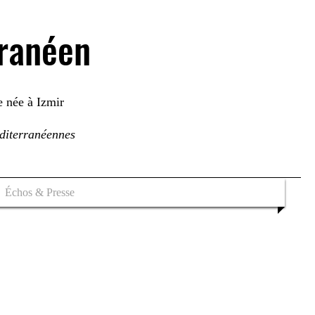
rranéen
e née à Izmir
éditerranéennes
Échos & Presse