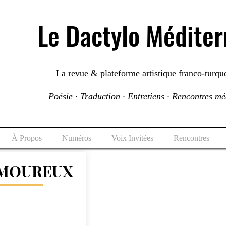
Le Dactylo Médite
La revue & plateforme artistique franco-turqu
Poésie · Traduction · Entretiens · Rencontres m
À Propos
Numéros
Voix Invitées
Rencontres
AMOUREUX