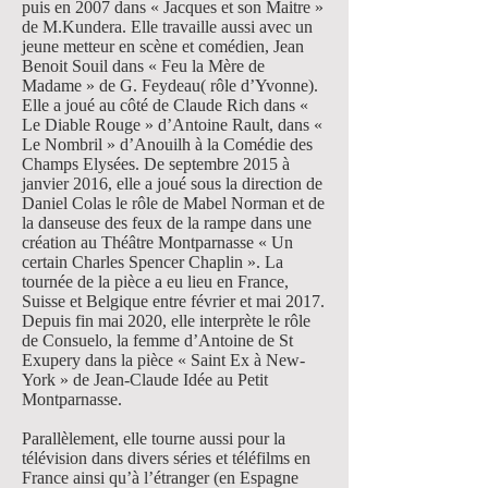
puis en 2007 dans « Jacques et son Maitre »
de M.Kundera. Elle travaille aussi avec un
jeune metteur en scène et comédien, Jean
Benoit Souil dans « Feu la Mère de
Madame » de G. Feydeau( rôle dʼYvonne).
Elle a joué au côté de Claude Rich dans «
Le Diable Rouge » dʼAntoine Rault, dans «
Le Nombril » dʼAnouilh à la Comédie des
Champs Elysées. De septembre 2015 à
janvier 2016, elle a joué sous la direction de
Daniel Colas le rôle de Mabel Norman et de
la danseuse des feux de la rampe dans une
création au Théâtre Montparnasse « Un
certain Charles Spencer Chaplin ». La
tournée de la pièce a eu lieu en France,
Suisse et Belgique entre février et mai 2017.
Depuis fin mai 2020, elle interprète le rôle
de Consuelo, la femme d’Antoine de St
Exupery dans la pièce « Saint Ex à New-
York » de Jean-Claude Idée au Petit
Montparnasse.
Parallèlement, elle tourne aussi pour la
télévision dans divers séries et téléfilms en
France ainsi quʼà lʼétranger (en Espagne