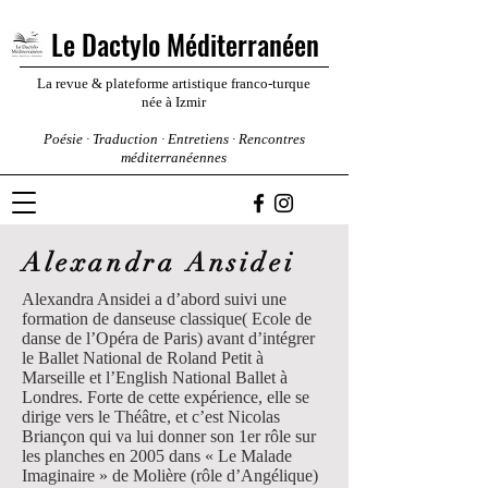
Le Dactylo Méditerranéen
La revue & plateforme artistique franco-turque
née à Izmir
Poésie · Traduction · Entretiens · Rencontres
méditerranéennes
Alexandra Ansidei
Alexandra Ansidei a dʼabord suivi une
formation de danseuse classique( Ecole de
danse de lʼOpéra de Paris) avant dʼintégrer
le Ballet National de Roland Petit à
Marseille et lʼEnglish National Ballet à
Londres. Forte de cette expérience, elle se
dirige vers le Théâtre, et cʼest Nicolas
Briançon qui va lui donner son 1er rôle sur
les planches en 2005 dans « Le Malade
Imaginaire » de Molière (rôle dʼAngélique)