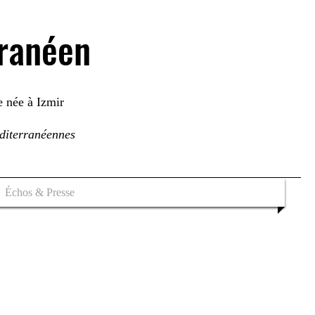
rranéen
e née à Izmir
éditerranéennes
Échos & Presse