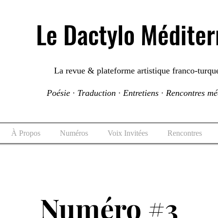
Le Dactylo Médite
La revue & plateforme artistique franco-turqu
Poésie · Traduction · Entretiens · Rencontres m
À Propos
Numéros
Voix Invitées
Rencontres
Numéro #3