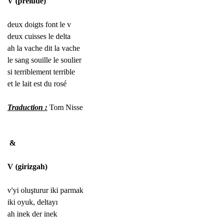
V (prélude)
deux doigts font le v
deux cuisses le delta
ah la vache dit la vache
le sang souille le soulier
si terriblement terrible
et le lait est du rosé
Traduction :
 Tom Nisse
&
V (girizgah) 
v'yi oluşturur 
iki parmak  
iki oyuk, deltayı
ah inek der inek 