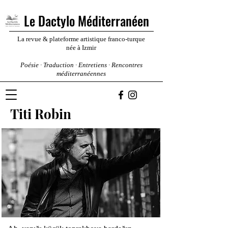
Le Dactylo Méditerranéen
La revue & plateforme artistique franco-turque
née à Izmir
Poésie · Traduction · Entretiens · Rencontres
méditerranéennes
Titi Robin