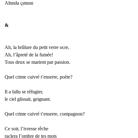
Altında çatının 
&
Ah, la brûlure du petit verre ocre,
Ah, l’âpreté de la fumée!
Tous deux se marient par passion.
Quel crime cuivré t’enserre, poète?
Il a fallu se réfugier,
le ciel glissait, geignant.
Quel crime cuivré t’enserre, compagnon?
Ce soir, l’ivresse rêche
raclera l’ombre de tes mots