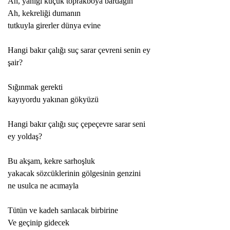
Ah, yanığı küçük toprakboya bardağın  
Ah, kekreliği dumanın 
tutkuyla girerler dünya evine 
Hangi bakır çalığı suç sarar çevreni senin ey 
şair? 
Sığınmak gerekti
kayıyordu yakınan gökyüzü 
Hangi bakır çalığı suç çepeçevre sarar seni 
ey yoldaş? 
Bu akşam, kekre sarhoşluk 
yakacak sözcüklerinin gölgesinin genzini  
ne usulca ne acımayla 
Tütün ve kadeh sarılacak birbirine 
Ve geçinip gidecek 