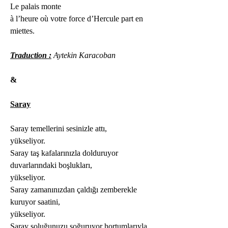
Le palais monte
à l’heure où votre force d’Hercule part en 
miettes. 
Traduction :
 Aytekin Karacoban
&
Saray
Saray temellerini sesinizle attı,
yükseliyor.
Saray taş kafalarınızla dolduruyor 
duvarlarındaki boşlukları,
yükseliyor.
Saray zamanınızdan çaldığı zemberekle 
kuruyor saatini,
yükseliyor.
Saray soluğunuzu soğuruyor hortumlarıyla, 