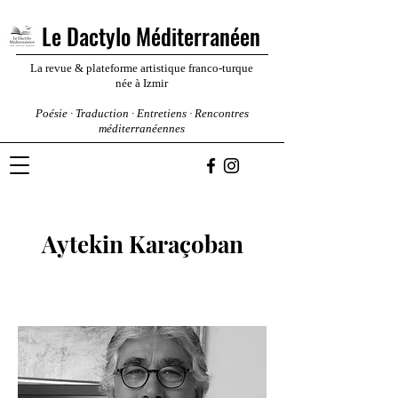
Le Dactylo Méditerranéen
La revue & plateforme artistique franco-turque
née à Izmir
Poésie · Traduction · Entretiens · Rencontres
méditerranéennes
Aytekin Karaçoban