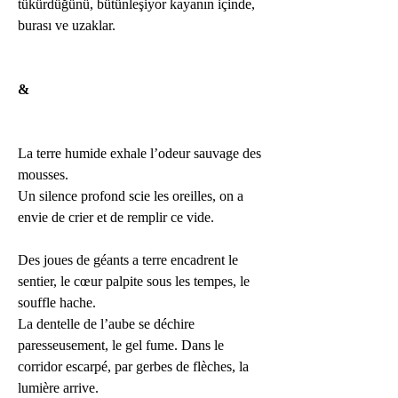
tükürdüğünü, bütünleşiyor kayanın içinde, 
burası ve uzaklar.
&
La terre humide exhale l’odeur sauvage des 
mousses.
Un silence profond scie les oreilles, on a 
envie de crier et de remplir ce vide.
Des joues de géants a terre encadrent le 
sentier, le cœur palpite sous les tempes, le 
souffle hache.
La dentelle de l’aube se déchire 
paresseusement, le gel fume. Dans le 
corridor escarpé, par gerbes de flèches, la 
lumière arrive.