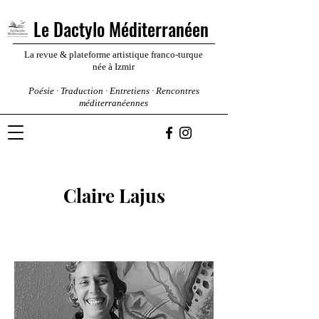
Le Dactylo Méditerranéen
La revue & plateforme artistique franco-turque
née à Izmir
Poésie · Traduction · Entretiens · Rencontres
méditerranéennes
Claire Lajus