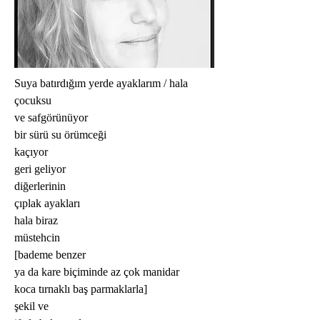
Suya batırdığım yerde ayaklarım / hala 
çocuksu
ve safgörünüyor
bir sürü su örümceği
kaçıyor
geri geliyor
diğerlerinin
çıplak ayakları
hala biraz
müstehcin
[bademe benzer
ya da kare biçiminde az çok manidar
koca tırnaklı baş parmaklarla]
şekil ve