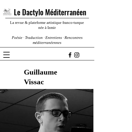
Le Dactylo Méditerranéen
La revue & plateforme artistique franco-turque
née à Izmir
Poésie · Traduction · Entretiens · Rencontres
méditerranéennes
Guillaume
Vissac