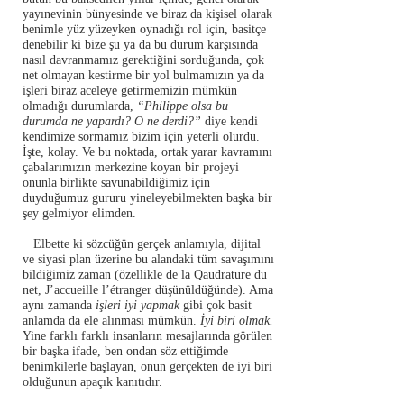
yayınevinin bünyesinde ve biraz da kişisel olarak
benimle yüz yüzeyken oynadığı rol için, basitçe
denebilir ki bize şu ya da bu durum karşısında
nasıl davranmamız gerektiğini sorduğunda, çok
net olmayan kestirme bir yol bulmamızın ya da
işleri biraz aceleye getirmemizin mümkün
olmadığı durumlarda,
“Philippe olsa bu
durumda ne yapardı? O ne derdi?”
diye kendi
kendimize sormamız bizim için yeterli olurdu.
İşte, kolay. Ve bu noktada, ortak yarar kavramını
çabalarımızın merkezine koyan bir projeyi
onunla birlikte savunabildiğimiz için
duyduğumuz gururu yineleyebilmekten başka bir
şey gelmiyor elimden.
Elbette ki sözcüğün gerçek anlamıyla, dijital
ve siyasi plan üzerine bu alandaki tüm savaşımını
bildiğimiz zaman (özellikle de la Qaudrature du
net, J’accueille l’étranger düşünüldüğünde). Ama
aynı zamanda
işleri iyi yapmak
gibi çok basit
anlamda da ele alınması mümkün.
İyi biri olmak.
Yine farklı farklı insanların mesajlarında görülen
bir başka ifade, ben ondan söz ettiğimde
benimkilerle başlayan, onun gerçekten de iyi biri
olduğunun apaçık kanıtıdır.