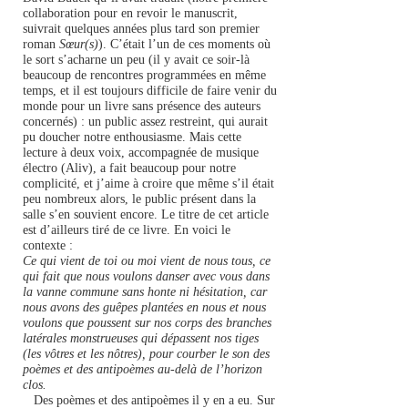
collaboration pour en revoir le manuscrit,
suivrait quelques années plus tard son premier
roman
Sœur(s)
). C’était l’un de ces moments où
le sort s’acharne un peu (il y avait ce soir-là
beaucoup de rencontres programmées en même
temps, et il est toujours difficile de faire venir du
monde pour un livre sans présence des auteurs
concernés) : un public assez restreint, qui aurait
pu doucher notre enthousiasme. Mais
cette
lecture à deux voix, accompagnée de musique
électro (Aliv)
, a fait beaucoup pour notre
complicité, et j’aime à croire que même s’il était
peu nombreux alors, le public présent dans la
salle s’en souvient encore. Le titre de cet article
est d’ailleurs tiré de ce livre. En voici le
contexte :
Ce qui vient de toi ou moi vient de nous tous, ce
qui fait que nous voulons danser avec vous dans
la vanne commune sans honte ni hésitation, car
nous avons des guêpes plantées en nous et nous
voulons que poussent sur nos corps des branches
latérales monstrueuses qui dépassent nos tiges
(les vôtres et les nôtres), pour courber le son des
poèmes et des antipoèmes au-delà de l’horizon
clos.
Des poèmes et des antipoèmes il y en a eu. Sur