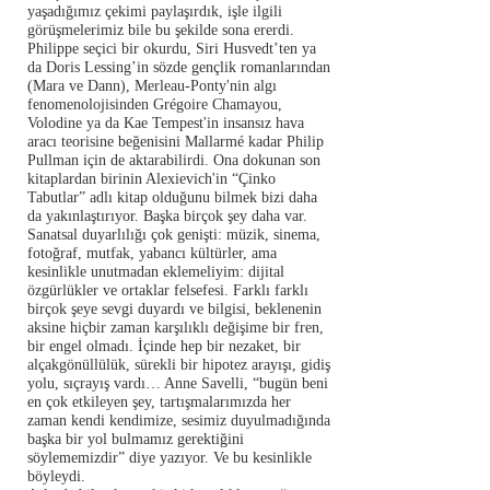
yaşadığımız çekimi paylaşırdık, işle ilgili
görüşmelerimiz bile bu şekilde sona ererdi.
Philippe seçici bir okurdu, Siri Husvedt’ten ya
da Doris Lessing’in sözde gençlik romanlarından
(Mara ve Dann), Merleau-Ponty'nin algı
fenomenolojisinden Grégoire Chamayou,
Volodine ya da Kae Tempest'in insansız hava
aracı teorisine beğenisini Mallarmé kadar Philip
Pullman için de aktarabilirdi. Ona dokunan son
kitaplardan birinin Alexievich'in “Çinko
Tabutlar” adlı kitap olduğunu bilmek bizi daha
da yakınlaştırıyor. Başka birçok şey daha var.
Sanatsal duyarlılığı çok genişti: müzik, sinema,
fotoğraf, mutfak, yabancı kültürler, ama
kesinlikle unutmadan eklemeliyim: dijital
özgürlükler ve ortaklar felsefesi. Farklı farklı
birçok şeye sevgi duyardı ve bilgisi, beklenenin
aksine hiçbir zaman karşılıklı değişime bir fren,
bir engel olmadı. İçinde hep bir nezaket, bir
alçakgönüllülük, sürekli bir hipotez arayışı, gidiş
yolu, sıçrayış vardı… Anne Savelli, “bugün beni
en çok etkileyen şey, tartışmalarımızda her
zaman kendi kendimize, sesimiz duyulmadığında
başka bir yol bulmamız gerektiğini
söylememizdir” diye yazıyor. Ve bu kesinlikle
böyleydi.