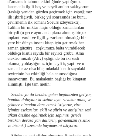
d’amants kitabının etkinliğinde yaptığımız
lansmanla ilgili hoş ve neşeli anıları saklıyorum
(taslağı yeniden gözden geçirmek için yaptığımız
ilk işbirliğiydi, birkaç yıl sonrasında ise bunu,
çevirmenin ilk romanı Soeurs izleyecekti).
Talihin bir miktar haşin olduğu zamanlardan
biriydi (o gece aynı anda plana alınmış birçok
toplantı vardı ve ilgili yazarların olmadığı bir
yere bir dünya insanı kitap için getirmek her
zaman güçtür) : coşkumuza balta vurabilecek
oldukça kısıtlı sayıda bir seyirci grubu. Ama
elektro müzik (Aliv) eşliğinde bu iki sesli
okuma, yoldaşlığımız için hayli iş yaptı ve o
zamanlar az olsa bile, odadaki kısıtlı sayıdaki
seyircinin bu etkinliği hala anımsadığına
inanıyorum. Bu makalenin başlığı bu kitaptan
alınmıştı. İşte tam metin:
Senden ya da benden gelen hepimizden geliyor,
bundan dolayıdır ki sizinle aynı savakta utanç ve
çekince olmadan dans etmek istiyoruz, zira
içimize eşekarıları ekili ve şiirin ve antişiirin sesi
ufkun ötesine eğdirmek için sapımızı geride
bırakan devasa yan dalların, gövdemizin (sizinki
ve bizimki) üzerinde büyümesini istiyoruz.
Şiirler ve anti-şiirler olmuştur. Sitesinde, canlı