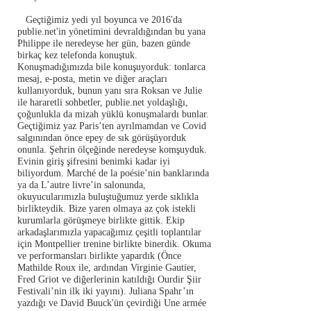
Geçtiğimiz yedi yıl boyunca ve 2016'da
publie.net'in yönetimini devraldığından bu yana
Philippe ile neredeyse her gün, bazen günde
birkaç kez telefonda konuştuk.
Konuşmadığımızda bile konuşuyorduk: tonlarca
mesaj, e-posta, metin ve diğer araçları
kullanıyorduk, bunun yanı sıra Roksan ve Julie
ile hararetli sohbetler, publie.net yoldaşlığı,
çoğunlukla da mizah yüklü konuşmalardı bunlar.
Geçtiğimiz yaz Paris’ten ayrılmamdan ve Covid
salgınından önce epey de sık görüşüyorduk
onunla. Şehrin ölçeğinde neredeyse komşuyduk.
Evinin giriş şifresini benimki kadar iyi
biliyordum. Marché de la poésie’nin banklarında
ya da L’autre livre’in salonunda,
okuyucularımızla buluştuğumuz yerde sıklıkla
birlikteydik. Bize yaren olmaya az çok istekli
kurumlarla görüşmeye birlikte gittik. Ekip
arkadaşlarımızla yapacağımız çeşitli toplantılar
için Montpellier trenine birlikte binerdik. Okuma
ve performansları birlikte yapardık (Önce
Mathilde Roux ile, ardından Virginie Gautier,
Fred Griot ve diğerlerinin katıldığı Ourdir Şiir
Festivali’nin ilk iki yayını). Juliana Spahr’ın
yazdığı ve David Buuck'ün çevirdiği Une armée