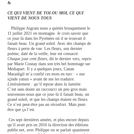
&
CE QUI VIENT DE TOI OU MOI, CE QUI
VIENT DE NOUS TOUS
Philippe Aigrain nous a quittés brusquement le
11 juillet 2021 en montagne. Je crois savoir que
ce jour-là dans les Pyrénées où il se trouvait il
faisait beau. Un grand soleil. Avec des champs de
fleurs à perte de vue. Les fleurs, son
dernier
poème
, daté de la veille, leur est consacré.
Chaque jour cent fleurs
, dit le dernier vers, repris
par Marie Cosnay dans
son très bel hommage sur
Mediapart
. Il y a quelques jours, Canan
Marasligil m’a confié ces mots en turc : « nur
içinde yatsın » avant de me les traduire.
Littéralement : qu’il repose dans la lumière
.
C’est sans doute un raccourci un peu gros mais
souvenons-nous que ce jour-là il faisait beau, un
grand soleil, et que les champs étaient en fleurs.
Ce n’est peut-être pas un réconfort. Mais peut-
être que ça l’est.
Ces sept dernières années, et plus encore depuis
qu’il avait pris en 2016 la direction des éditions
publie.net, avec Philippe on se parlait quasiment