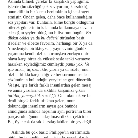
Aslında bilmek gerekir ki karşılıklı yaptığımız
işlerde (bu sözcüğü çok seviyorum, karşılıklı),
onun dilinin bir kısmı benimkinin içine sirayet
etmiştir. Ondan gelen, daha önce kullanmadığım
söz yapıları var. Bunların, kime borçlu olduğumu
bilerek günlerimin kalanında kullanmaya devam
edeceğim şeyler olduğunu biliyorum bugün.
Bu
dikkat çekici
ya da
bu değerli
türünden basit
ifadeler ve elbette favorim, herhangi bir X ya da
Y nedeniyle birlikteyken, yayınevinin günlük
yaşamına kendimizi kaptırmışken zorlayıcı bir
olaya karşı biraz da yüksek sesle tepki vermeye
hazırken söylediğimiz cümleydi:
panik yok.
Ve
işte orada, üç sözcükle, yazılı ya da sözlü, onun
bizi tatlılıkla karşıladığı ve her sorunun usulca
çözümünün bulunduğu yeryüzüne geri dönerdik.
Ve işte, işte farklı farklı insanlardan gelen mesaj
ve anma yazılarında sıklıkla karşımıza çıkan
tatlılık, yumuşaklık
sözcüğü. Onu okumak ve bu
denli birçok farklı ufuktan gelen, onun
dokunduğu insanların sayısı göz önünde
alındığında aslında hepsinin aynı portrenin birer
parçası olduğunun anlaşılması dikkat çekicidir.
Bu, öyle çok da sık karşılaşılabilen bir şey değil.
Aslında bu çok basit: Philippe’in etrafımızda
bütün bu bahsedilen yıllar içinde, genel olarak