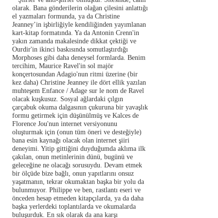
olarak. Bana gönderilerin olağan çilesini anlattığı
el yazmaları formunda, ya da Christine
Jeanney’in işbirliğiyle kendiliğinden yayımlanan
kart-kitap formatında. Ya da Antonin Crenn'in
yakın zamanda makalesinde dikkat çektiği ve
Ourdir'in ikinci baskısında somutlaştırdığı
Morphoses gibi daha deneysel formlarda. Benim
tercihim, Maurice Ravel'in sol majör
konçertosundan Adagio'nun ritmi üzerine (bir
kez daha) Christine Jeanney ile dört ellik yazılan
muhteşem Enfance / Adage sur le nom de Ravel
olacak kuşkusuz. Sosyal ağlardaki çılgın
çarçabuk okuma dalgasının çukuruna bir yavaşlık
formu getirmek için düşünülmüş ve Kalces de
Florence Jou'nun internet versiyonunu
oluşturmak için (onun tüm öneri ve desteğiyle)
bana esin kaynağı olacak olan internet şiiri
deneyimi. Yitip gittiğini duyduğumda aklıma ilk
çakılan, onun metinlerinin dünü, bugünü ve
geleceğine ne olacağı sorusuydu. Devam etmek
bir ölçüde bize bağlı, onun yapıtlarını onsuz
yaşatmanın, tekrar okumaktan başka bir yolu da
bulunmuyor. Philippe ve ben, rastlantı eseri ve
önceden hesap etmeden kitapçılarda, ya da daha
başka yerlerdeki toplantılarda ve okumalarda
buluşurduk. En sık olarak da ana karşı