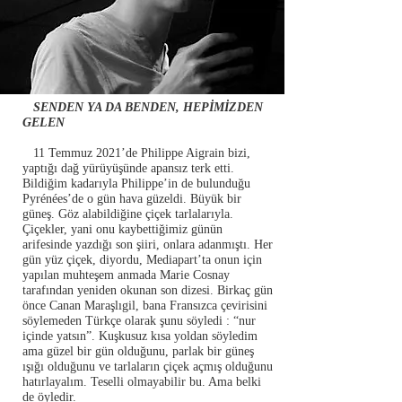
SENDEN YA DA BENDEN, HEPİMİZDEN
GELEN
11 Temmuz 2021’de Philippe Aigrain bizi,
yaptığı dağ yürüyüşünde apansız terk etti.
Bildiğim kadarıyla Philippe’in de bulunduğu
Pyrénées’de o gün hava güzeldi. Büyük bir
güneş. Göz alabildiğine çiçek tarlalarıyla.
Çiçekler, yani onu kaybettiğimiz günün
arifesinde yazdığı son şiiri, onlara adanmıştı. Her
gün yüz çiçek, diyordu, Mediapart’ta onun için
yapılan muhteşem anmada Marie Cosnay
tarafından yeniden okunan son dizesi. Birkaç gün
önce Canan Maraşlıgil, bana Fransızca çevirisini
söylemeden Türkçe olarak şunu söyledi : “nur
içinde yatsın”. Kuşkusuz kısa yoldan söyledim
ama güzel bir gün olduğunu, parlak bir güneş
ışığı olduğunu ve tarlaların çiçek açmış olduğunu
hatırlayalım. Teselli olmayabilir bu. Ama belki
de öyledir.