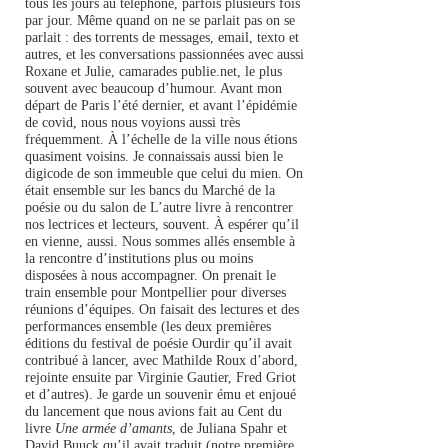
tous les jours au téléphone, parfois plusieurs fois
par jour. Même quand on ne se parlait pas on se
parlait : des torrents de messages, email, texto et
autres, et les conversations passionnées avec aussi
Roxane et Julie, camarades publie.net, le plus
souvent avec beaucoup d’humour. Avant mon
départ de Paris l’été dernier, et avant l’épidémie
de covid, nous nous voyions aussi très
fréquemment. À l’échelle de la ville nous étions
quasiment voisins. Je connaissais aussi bien le
digicode de son immeuble que celui du mien. On
était ensemble sur les bancs du Marché de la
poésie ou du salon de L’autre livre à rencontrer
nos lectrices et lecteurs, souvent. À espérer qu’il
en vienne, aussi. Nous sommes allés ensemble à
la rencontre d’institutions plus ou moins
disposées à nous accompagner. On prenait le
train ensemble pour Montpellier pour diverses
réunions d’équipes. On faisait des lectures et des
performances ensemble (les deux premières
éditions du festival de poésie Ourdir qu’il avait
contribué à lancer, avec Mathilde Roux d’abord,
rejointe ensuite par Virginie Gautier, Fred Griot
et d’autres). Je garde un souvenir ému et enjoué
du lancement que nous avions fait au Cent du
livre
Une armée d’amants
, de Juliana Spahr et
David Buuck qu’il avait traduit (notre première