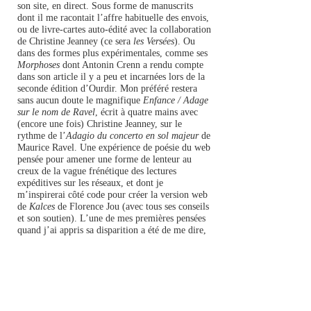
son site
, en direct. Sous forme de manuscrits
dont il me racontait l’affre habituelle des envois,
ou de livre-cartes auto-édité avec la collaboration
de Christine Jeanney (ce sera
les Versées
). Ou
dans des formes plus expérimentales, comme ses
Morphoses
dont Antonin Crenn a rendu compte
dans son article
il y a peu et incarnées lors de la
seconde édition d’Ourdir. Mon préféré restera
sans aucun doute le magnifique
Enfance / Adage
sur le nom de Ravel
, écrit à quatre mains avec
(encore une fois) Christine Jeanney, sur le
rythme de l’
Adagio du concerto en sol majeur
de
Maurice Ravel. Une expérience de poésie du web
pensée pour amener une forme de lenteur au
creux de la vague frénétique des lectures
expéditives sur les réseaux, et dont je
m’inspirerai côté code pour créer
la version web
de
Kalces
de Florence Jou
(avec tous ses conseils
et son soutien). L’une de mes premières pensées
quand j’ai appris sa disparition a été de me dire,
que vont devenir ses textes, passés, présents et à
venir ?
Il nous revient en partie de continuer,
eux, sans lui, à les faire vivre, ne serait-ce qu’en
les (re)lisant.
Philippe et moi, on se retrouvait aussi par