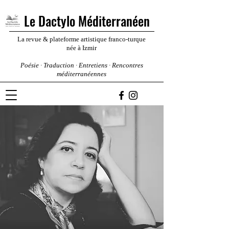
Le Dactylo Méditerranéen
La revue & plateforme artistique franco-turque
née à Izmir
Poésie · Traduction · Entretiens · Rencontres
méditerranéennes