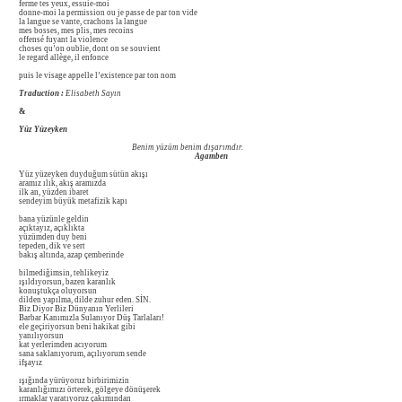
ferme tes yeux, essuie-moi
donne-moi la permission ou je passe de par ton vide
la langue se vante, crachons la langue
mes bosses, mes plis, mes recoins
offensé fuyant la violence
choses qu’on oublie, dont on se souvient
le regard allège, il enfonce
puis le visage appelle l’existence par ton nom
Traduction :
Elisabeth Sayın
&
Yüz Yüzeyken
Benim yüzüm benim dışarımdır.
Agamben
Yüz yüzeyken duyduğum sütün akışı
aramız ılık, akış aramızda
ilk an, yüzden ibaret
sendeyim büyük metafizik kapı
bana yüzünle geldin
açıktayız, açıklıkta
yüzümden duy beni
tepeden, dik ve sert
bakış altında, azap çemberinde
bilmediğimsin, tehlikeyiz
ışıldıyorsun, bazen karanlık
konuştukça oluyorsun
dilden yapılma, dilde zuhur eden. SİN.
Biz Diyor Biz Dünyanın Yerlileri
Barbar Kanımızla Sulanıyor Düş Tarlaları!
ele geçiriyorsun beni hakikat gibi
yanılıyorsun
kat yerlerimden acıyorum
sana saklanıyorum, açılıyorum sende
ifşayız
ışığında yürüyoruz birbirimizin
karanlığımızı örterek, gölgeye dönüşerek
ırmaklar yaratıyoruz çakımından