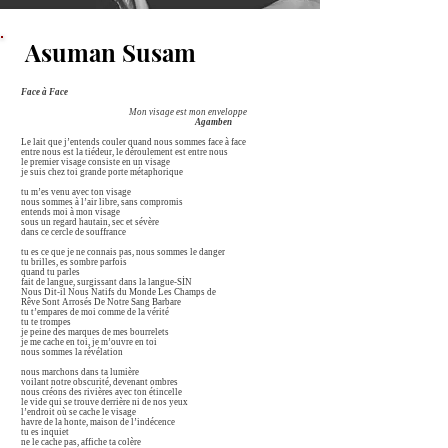
Asuman Susam
Face à Face
Mon visage est mon enveloppe
Agamben
Le lait que j’entends couler quand nous sommes face à face
entre nous est la tiédeur, le déroulement est entre nous
le premier visage consiste en un visage
je suis chez toi grande porte métaphorique
tu m’es venu avec ton visage
nous sommes à l’air libre, sans compromis
entends moi à mon visage
sous un regard hautain, sec et sévère
dans ce cercle de souffrance
tu es ce que je ne connais pas, nous sommes le danger
tu brilles, es sombre parfois
quand tu parles
fait de langue, surgissant dans la langue-SİN
Nous Dit-il Nous Natifs du Monde Les Champs de
Rêve Sont Arrosés De Notre Sang Barbare
tu t’empares de moi comme de la vérité
tu te trompes
je peine des marques de mes bourrelets
je me cache en toi, je m’ouvre en toi
nous sommes la révélation
nous marchons dans ta lumière
voilant notre obscurité, devenant ombres
nous créons des rivières avec ton étincelle
le vide qui se trouve derrière ni de nos yeux
l’endroit où se cache le visage
havre de la honte, maison de l’indécence
tu es inquiet
ne le cache pas, affiche ta colère