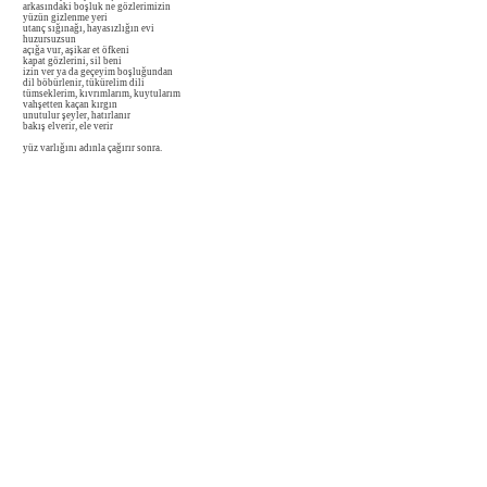
arkasındaki boşluk ne gözlerimizin
yüzün gizlenme yeri
utanç sığınağı, hayasızlığın evi
huzursuzsun
açığa vur, aşikar et öfkeni
kapat gözlerini, sil beni
izin ver ya da geçeyim boşluğundan
dil böbürlenir, tükürelim dili
tümseklerim, kıvrımlarım, kuytularım
vahşetten kaçan kırgın
unutulur şeyler, hatırlanır
bakış elverir, ele verir
yüz varlığını adınla çağırır sonra.
Commentaire