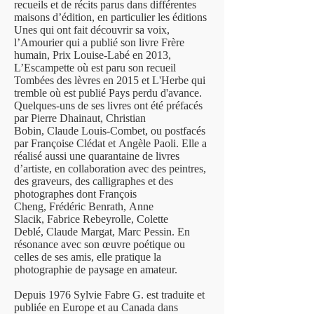
recueils et de récits parus dans différentes
maisons d’édition, en particulier les
éditions
Unes
qui ont fait découvrir sa voix,
l’Amourier qui a publié son livre Frère
humain,
Prix Louise-Labé
en 2013,
L’Escampette où est paru son recueil
Tombées des lèvres en 2015 et L'Herbe qui
tremble où est publié Pays perdu d'avance.
Quelques-uns de ses livres ont été préfacés
par
Pierre Dhainaut
,
Christian
Bobin
,
Claude Louis-Combet
, ou postfacés
par
Françoise Clédat
et
Angèle Paoli
. Elle a
réalisé aussi une quarantaine de livres
d’artiste, en collaboration avec des peintres,
des graveurs, des calligraphes et des
photographes dont
François
Cheng
,
Frédéric Benrath
,
Anne
Slacik
,
Fabrice Rebeyrolle
,
Colette
Deblé
,
Claude Margat
,
Marc Pessin
. En
résonance avec son œuvre poétique ou
celles de ses amis, elle pratique la
photographie de paysage en amateur.
Depuis 1976 Sylvie Fabre G. est traduite et
publiée en Europe et au Canada dans