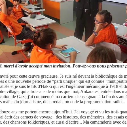
, merci d'avoir accepté mon invitation. Pouvez-vous nous présenter 
nvité pour cette œuvre gracieuse. Je suis né devant la bibliothèque de 
es d'une nouvelle période de "parti unique" qui est connue "multipartite"
naliste et je suis le fils d'Hakkı qui est l'ingénieur mécanique à 1918 e
tre village, qui a trois ans de moins que moi, Ankara est entrée dans ma
ducation de Gazi, j'ai commencé ma carrière d'enseignant à la fin des an
les mains du journalisme, de la rédaction et de la programmation radio...
douze ans me portent encore aujourd'hui. J'ai voyagé et vu les trois qu
 écrit des carnets de voyage, des histoires, des mémoires, des essais 
, des chansons folkloriques, et aussi d'écrire... Ma camaraderie avec de