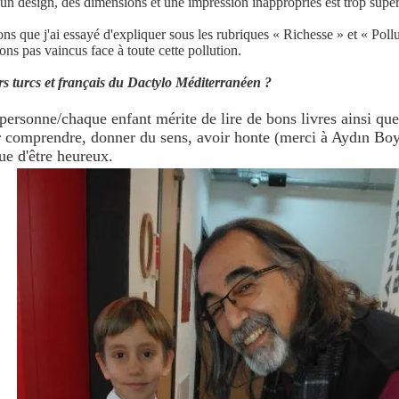
c un design, des dimensions et une impression inappropriés est trop super
ons que j'ai essayé d'expliquer sous les rubriques « Richesse » et « Pol
ns pas vaincus face à toute cette pollution.
rs turcs et français du Dactylo Méditerranéen ?
personne/chaque enfant mérite de lire de bons livres ainsi que
our comprendre, donner du sens, avoir honte (merci à Aydın Bo
ue d'être heureux.