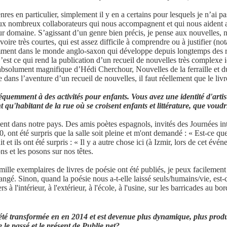
es en particulier, simplement il y en a certains pour lesquels je n’ai pas 
aux nombreux collaborateurs qui nous accompagnent et qui nous aident a
leur domaine. S’agissant d’un genre bien précis, je pense aux nouvelles,
oire très courtes, qui est assez difficile à comprendre ou à justifier (
amment dans le monde anglo-saxon qui développe depuis longtemps des r
st ce qui rend la publication d’un recueil de nouvelles très complexe ic
l absolument magnifique d’Hédi Cherchour, Nouvelles de la ferraille et 
dans l’aventure d’un recueil de nouvelles, il faut réellement que le livre
fréquemment à des activités pour enfants. Vous avez une identité d'arti
qu'habitant de la rue où se croisent enfants et littérature, que voudri
ent dans notre pays. Des amis poètes espagnols, invités des Journées in
 ont été surpris que la salle soit pleine et m'ont demandé : « Est-ce que
t et ils ont été surpris : « Il y a autre chose ici (à Izmir, lors de cet é
s et les posons sur nos têtes.
ille exemplaires de livres de poésie ont été publiés, je peux facilement 
ngé. Sinon, quand la poésie nous a-t-elle laissé seuls/humains/vie, est-
 à l'intérieur, à l'extérieur, à l'école, à l'usine, sur les barricades au b
été transformée en en 2014 et est devenue plus dynamique, plus produc
e le passé et le présent de Publie.net?