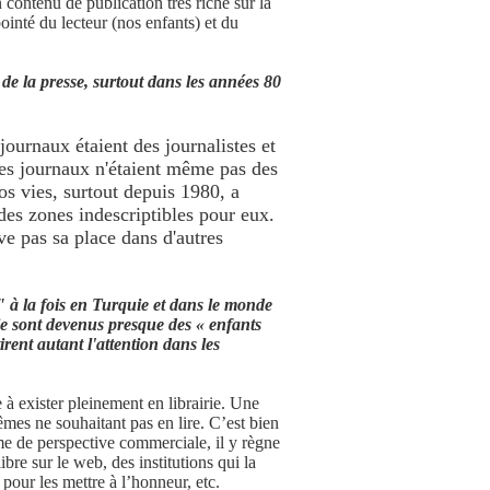
 contenu de publication très riche sur la
ointé du lecteur (nos enfants) et du
e de la presse, surtout dans les années 80
ournaux étaient des journalistes et
les journaux n'étaient même pas des
os vies, surtout depuis 1980, a
des zones indescriptibles pour eux.
uve pas sa place dans d'autres
" à la fois en Turquie et dans le monde
sie sont devenus presque des « enfants
irent autant l'attention dans les
 exister pleinement en librairie. Une
êmes ne souhaitant pas en lire. C’est bien
me de perspective commerciale, il y règne
bre sur le web, des institutions qui la
 pour les mettre à l’honneur, etc.