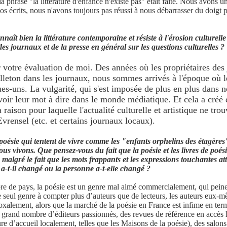
 phrase "la littérature d'enfance n'existe pas" était faite. Nous avons un
os écrits, nous n'avons toujours pas réussi à nous débarrasser du doigt p
naît bien la littérature contemporaine et résiste à l'érosion culturell
es journaux et de la presse en général sur les questions culturelles ?
tre évaluation de moi. Des années où les propriétaires des j
illeton dans les journaux, nous sommes arrivés à l'époque où 
es-uns. La vulgarité, qui s'est imposée de plus en plus dans n
oir leur mot à dire dans le monde médiatique. Et cela a créé 
 raison pour laquelle l'actualité culturelle et artistique ne tro
rensel (etc. et certains journaux locaux).
 poésie qui tentent de vivre comme les "enfants orphelins des étagères
ous vivons. Que pensez-vous du fait que la poésie et les livres de poé
 malgré le fait que les mots frappants et les expressions touchantes att
t-il changé ou la personne a-t-elle changé ?
e pays, la poésie est un genre mal aimé commercialement, qui peine à
e seul genre à compter plus d’auteurs que de lecteurs, les auteurs eux-m
oxalement, alors que la marché de la poésie en France est infime en ter
n grand nombre d’éditeurs passionnés, des revues de référence en accès li
ure d’accueil localement, telles que les Maisons de la poésie), des salons