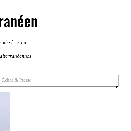
rranéen
e née à Izmir
éditerranéennes
Échos & Presse