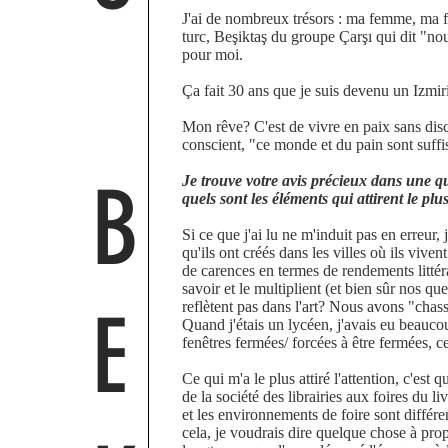
J'ai de nombreux trésors : ma femme, ma fil
turc, Beşiktaş du groupe Çarşı qui dit "nou
pour moi.
Ça fait 30 ans que je suis devenu un Izmir
Mon rêve? C'est de vivre en paix sans discr
conscient, "ce monde et du pain sont suffi
B
Je trouve votre avis précieux dans une qu
quels sont les éléments qui attirent le plu
Si ce que j'ai lu ne m'induit pas en erreur, 
qu'ils ont créés dans les villes où ils viv
de carences en termes de rendements littérai
savoir et le multiplient (et bien sûr nos que
E
reflètent pas dans l'art? Nous avons "chass
Quand j'étais un lycéen, j'avais eu beauco
fenêtres fermées/ forcées à être fermées, c
Ce qui m'a le plus attiré l'attention, c'e
de la société des librairies aux foires du l
et les environnements de foire sont différent
cela, je voudrais dire quelque chose à prop