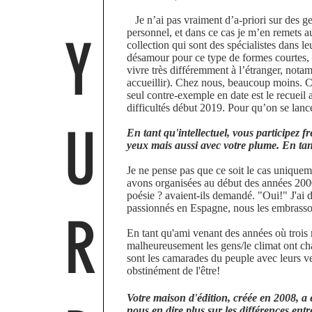
Je n’ai pas vraiment d’a-priori sur des genr
personnel, et dans ce cas je m’en remets 
Y
collection qui sont des spécialistes dans 
désamour pour ce type de formes courtes, v
vivre très différemment à l’étranger, not
accueillir). Chez nous, beaucoup moins. C’e
seul contre-exemple en date est le recuei
difficultés début 2019. Pour qu’on se lance 
U
En tant qu'intellectuel, vous participez 
yeux mais aussi avec votre plume. En tant 
Je ne pense pas que ce soit le cas uniquem
avons organisées au début des années 2000,
poésie ? avaient-ils demandé. "Oui!" J'ai di
passionnés en Espagne, nous les embrasson
R
En tant qu'ami venant des années où trois m
malheureusement les gens/le climat ont cha
sont les camarades du peuple avec leurs vers
obstinément de l'être!
Votre maison d'édition, créée en 2008, a 
nous en dire plus sur les différences entr