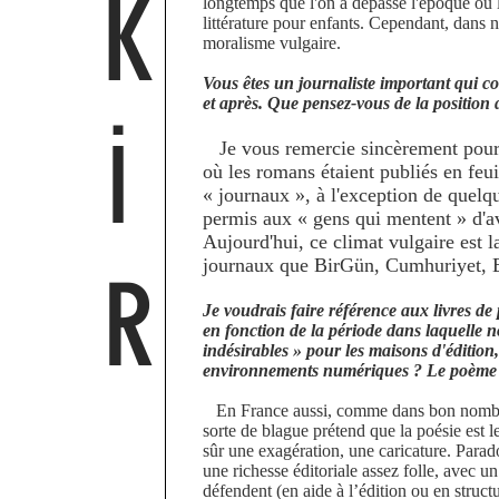
K
longtemps que l'on a dépassé l'époque où la
littérature pour enfants. Cependant, dans n
moralisme vulgaire.
Vous êtes un journaliste important qui con
et après. Que pensez-vous de la position d
İ
Je vous remercie sincèrement pour vo
où les romans étaient publiés en feu
« journaux », à l'exception de quelqu
permis aux « gens qui mentent » d'av
Aujourd'hui, ce climat vulgaire est la
journaux que BirGün, Cumhuriyet, Ev
R
Je voudrais faire référence aux livres de
en fonction de la période dans laquelle n
indésirables » pour les maisons d'édition,
environnements numériques ? Le poème a-
En France aussi, comme dans bon nombre d
sorte de blague prétend que la poésie est l
sûr une exagération, une caricature. Parad
une richesse éditoriale assez folle, avec u
défendent (en aide à l’édition ou en struct