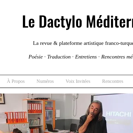
Le Dactylo Médite
La revue & plateforme artistique franco-turqu
Poésie · Traduction · Entretiens · Rencontres m
À Propos
Numéros
Voix Invitées
Rencontres