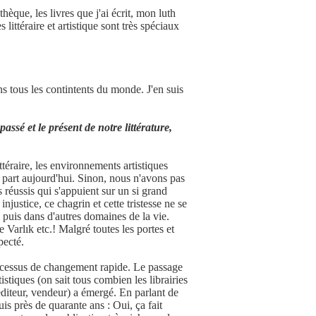
èque, les livres que j'ai écrit, mon luth
ittéraire et artistique sont très spéciaux
ns tous les contintents du monde. J'en suis
ssé et le présent de notre littérature,
ittéraire, les environnements artistiques
e part aujourd'hui. Sinon, nous n'avons pas
s réussis qui s'appuient sur un si grand
njustice, ce chagrin et cette tristesse ne se
 puis dans d'autres domaines de la vie.
Varlık etc.! Malgré toutes les portes et
pecté.
processus de changement rapide. Le passage
istiques (on sait tous combien les librairies
 l'éditeur, vendeur) a émergé. En parlant de
uis près de quarante ans : Oui, ça fait