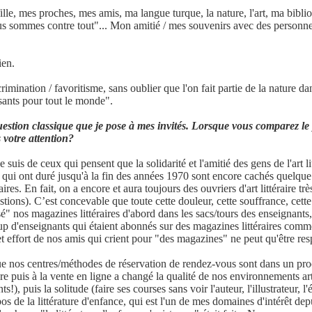
le, mes proches, mes amis, ma langue turque, la nature, l'art, ma biblioth
s sommes contre tout"... Mon amitié / mes souvenirs avec des personnes l
ien.
imination / favoritisme, sans oublier que l'on fait partie de la nature da
sants pour tout le monde".
estion classique que je pose à mes invités. Lorsque vous comparez le pa
s votre attention?
je suis de ceux qui pensent que la solidarité et l'amitié des gens de l'art l
ent qui ont duré jusqu'à la fin des années 1970 sont encore cachés quelqu
res. En fait, on a encore et aura toujours des ouvriers d'art littéraire trè
stions). C’est concevable que toute cette douleur, cette souffrance, cette i
é" nos magazines littéraires d'abord dans les sacs/tours des enseignants,
up d'enseignants qui étaient abonnés sur des magazines littéraires comme 
et effort de nos amis qui crient pour "des magazines" ne peut qu'être res
st que nos centres/méthodes de réservation de rendez-vous sont dans un 
ivre puis à la vente en ligne a changé la qualité de nos environnements art
s!), puis la solitude (faire ses courses sans voir l'auteur, l'illustrateur,
os de la littérature d'enfance, qui est l'un de mes domaines d'intérêt dep