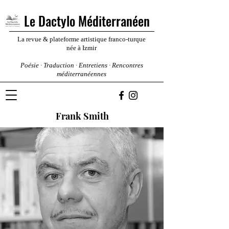
Le Dactylo Méditerranéen
La revue & plateforme artistique franco-turque
née à Izmir
Poésie · Traduction · Entretiens · Rencontres
méditerranéennes
Frank Smith