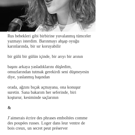
Rus bebekleri gibi birbirine yuvalanmış tümceler
yazmayı isterdim. Barınmayı ahşap oyuğu
karınlarında, bir sır koruyabilir
bir gülü bir gülün içinde, bir arıyı bir arının
başını arkaya yasladıklarını düşledim,
omuzlarından tutmak gerekirdi seni düşmeyesin
diye, yaslanmış başından
orada, ağzını bıçak açmayana, ona konuşur
suretin. Sana bakarım her seferinde, biri
koşturur, kesiminde saçlarının
&
J’aimerais écrire des phrases emboîtées comme
des poupées russes. Loger dans leur ventre de
bois creux, un secret peut préserver