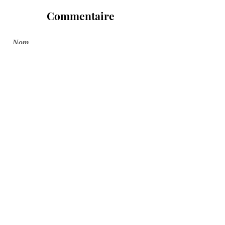
Commentaire
Confirmer
© 2026 Le Dactylo
Méditerranéen