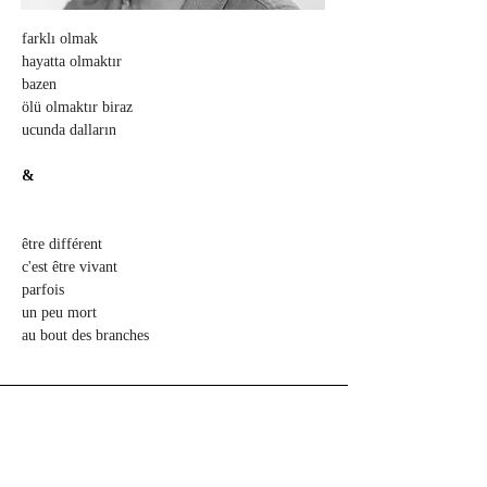
farklı olmak 
hayatta olmaktır 
bazen 
ölü olmaktır biraz 
ucunda dalların
&
être différent
c'est être vivant 
parfois
un peu mort 
au bout des branches