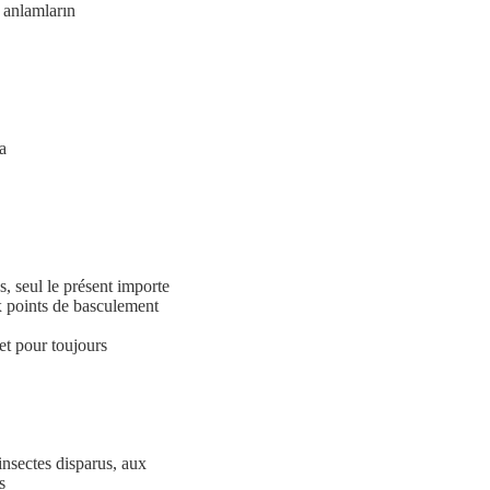
rın
a
s, seul le présent importe
x points de basculement
et pour toujours
insectes disparus, aux
s