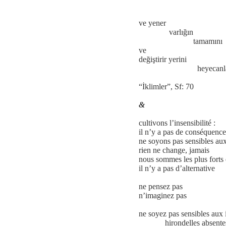
anlamla
ve yener
varlığın
tamamını
ve
değiştirir yerini
heyecanl
“İklimler”, Sf: 70
&
cultivons l’insensibilité :
il n’y a pas de conséquence
ne soyons pas sensibles au
rien ne change, jamais
nous sommes les plus forts 
il n’y a pas d’alternative
ne pensez pas
n’imaginez pas
ne soyez pas sensibles aux 
hirondelles absente