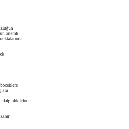
uzluğun
gün önemli
noktalarında
dek
 böceklere
lara
e dalgınlık içinde
ır