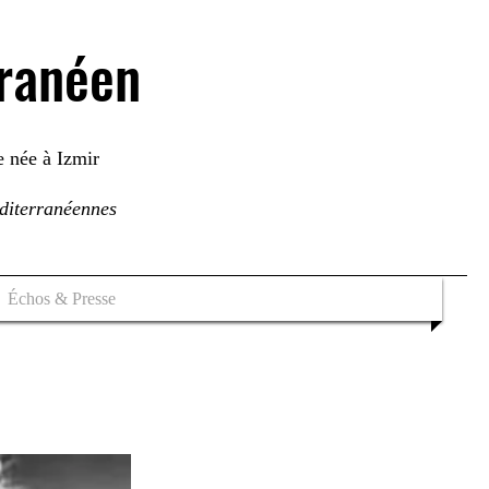
rranéen
e née à Izmir
éditerranéennes
Échos & Presse