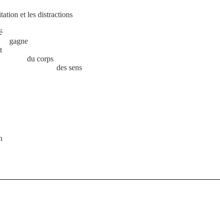
ation et les distractions
é
ne
t
orps
sens
n