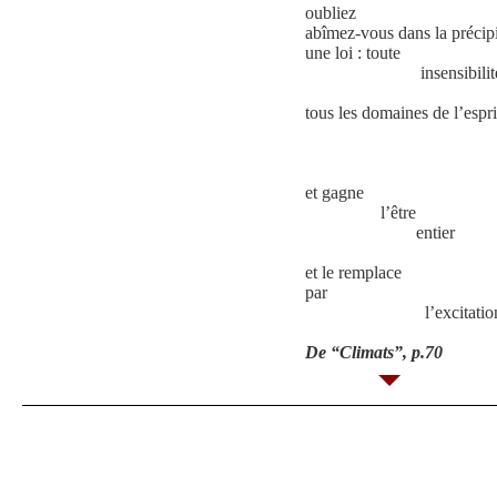
oubliez
abîmez-vous dans la précipit
une loi : toute
insensibilit
gag
tous les domaines de l’espri
du c
des 
et gagne
l’être
entier
et le remplace
par
l’excitatio
De “Climats”, p.70