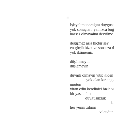
İşleyelim toprağını duygus
yok sonuçları, yalnızca bu
hassas olmayalım devrilme 
değişmez asla hiçbir şey
en güçlü biziz ve sonsuza 
yok ikâmemiz
düşünmeyin
düşlemeyin
duyarlı olmayın yitip giden
yok olan kırlangıç
unutun
viran edin kendinizi hızla v
bir yasa: tüm
duygusuzluk
kazan
her yerini zihnin
vücudun