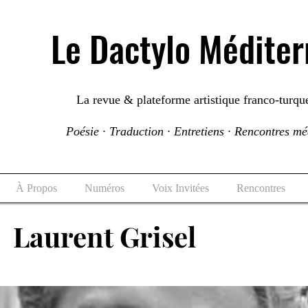
Le Dactylo Médite
La revue & plateforme artistique franco-turqu
Poésie · Traduction · Entretiens · Rencontres m
À Propos
Numéros
Voix Invitées
Rencontres
Laurent Grisel